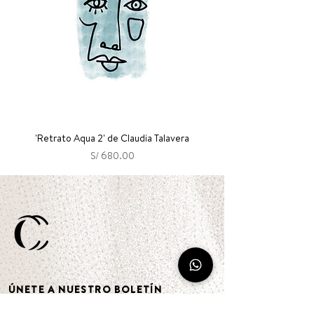
'Retrato Aqua 2' de Claudia Talavera
Precio
S/ 680.00
ÚNETE A NUESTRO BOLETÍN
Suscríbete para recibir las primeras