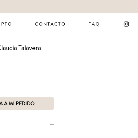
 P T O
C O N T A C T O
F A Q
Claudia Talavera
A A MI PEDIDO
ega con la idea de personajes