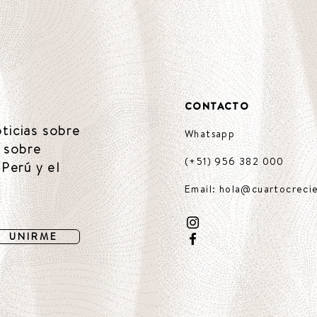
CONTACTO
oticias sobre
Whatsapp
 sobre
(+51) 956 382 000
Perú y el
Email: hola@cuartocreci
U N I R M E