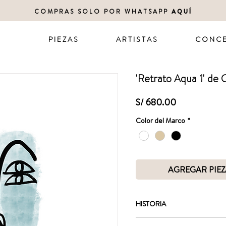
COMPRAS SOLO POR WHATSAPP
AQUÍ
P I E Z A S
A R T I S T A S
C O N C E
'Retrato Aqua 1' de 
Precio
S/ 680.00
Color del Marco
*
AGREGAR PIEZ
HISTORIA
Esta colección de retratos ju