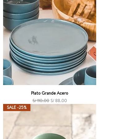
Plato Grande Acero
Precio
Precio de oferta
S/ 110.00
S/ 88.00
SALE -25%