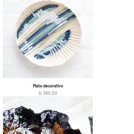
Plato decorativo
Precio
S/ 380.00