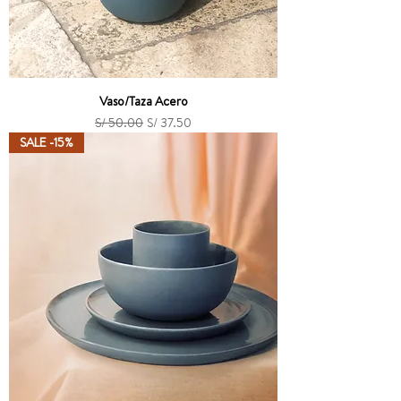
Vaso/Taza Acero
Precio
Precio de oferta
S/ 50.00
S/ 37.50
SALE -15%