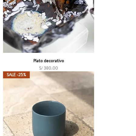
Plato decorativo
Precio
S/ 380.00
SALE -25%