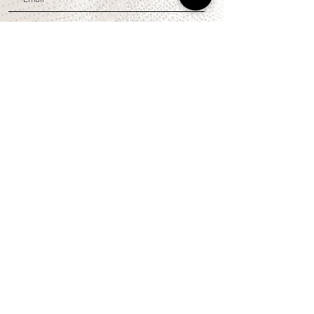
U N I R M E
CONTACTO
Whatsapp
(+51) 956 382 000
Email: hola@cuartocreciente.pe
NOSOTROS
Concepto