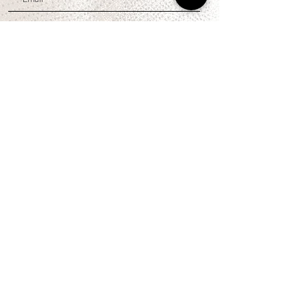
U N I R M E
CONTACTO
Whatsapp
(+51) 956 382 000
Email: hola@cuartocreciente.pe
NOSOTROS
Concepto