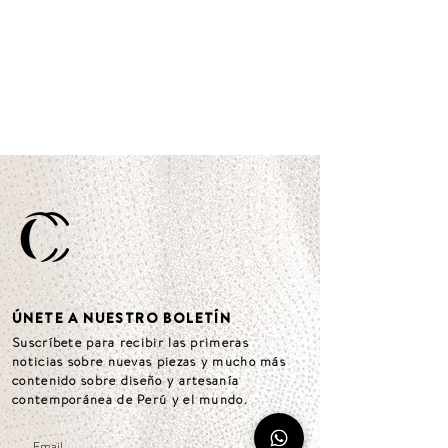
atemporalidad, desalientan el recambio
- No colocar objetos calientes, como ollas y
permanente y el consumo excesivo. Trabjan
sartenes en tus productos.
100% con cuero reciclado, material limpio y
sustentable, que rescata y da una segunda vida
a los descartes provenientes de la industria
del cuero.
ÚNETE A NUESTRO BOLETÍN
Suscríbete para recibir las primeras
noticias sobre nuevas piezas y mucho más
contenido sobre diseño y artesanía
contemporánea de Perú y el mundo.