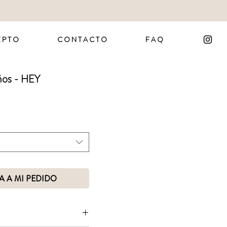
 P T O
C O N T A C T O
F A Q
ños - HEY
A A MI PEDIDO