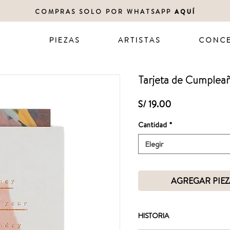
COMPRAS SOLO POR WHATSAPP
AQUÍ
P I E Z A S
A R T I S T A S
C O N C E
Tarjeta de Cumplea
Precio
S/ 19.00
Cantidad
*
Elegir
AGREGAR PIEZ
HISTORIA