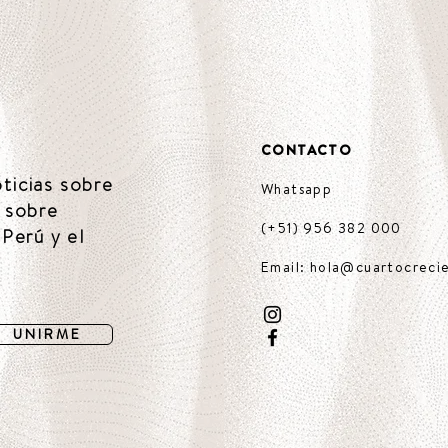
CONTACTO
oticias sobre
Whatsapp
 sobre
(+51) 956 382 000
Perú y el
Email: hola@cuartocreci
U N I R M E