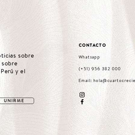
CONTACTO
oticias sobre
Whatsapp
 sobre
(+51) 956 382 000
Perú y el
Email: hola@cuartocreci
U N I R M E