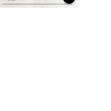
U N I R M E
CONTACTO
Whatsapp
(+51) 956 382 000
Email: hola@cuartocreciente.pe
NOSOTROS
Concepto