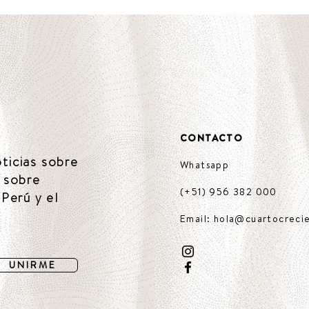
CONTACTO
oticias sobre
Whatsapp
 sobre
(+51) 956 382 000
Perú y el
Email: hola@cuartocreci
U N I R M E