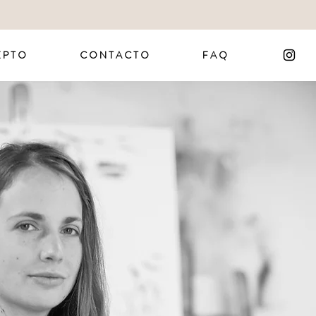
 P T O
C O N T A C T O
F A Q