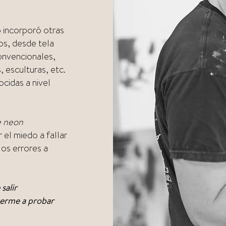
o incorporó otras
tos, desde tela
onvencionales,
, esculturas, etc.
cidas a nivel
e neon
 el miedo a fallar
os errores a
salir
verme a probar