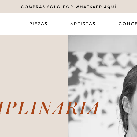
COMPRAS SOLO POR WHATSAPP
AQUÍ
P I E Z A S
A R T I S T A S
C O N C E
IPLINARIA